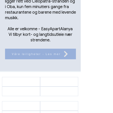
ligger rett ved Cleopatra-stranden og
i Oba, kun fem minutters gange fra
restaurantene og barene med levende
musikk.
Alle er velkomne - EasyApartAlanya
Vi tilbyr kort- og langtidsutleie nær
strendene.
Våre leiligheter - Les mer
Startside
Vårt team
Kontakt oss
Om oss
Til utleie
Til salgs