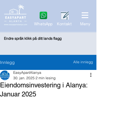
WhatsApp
Kontakt
Meny
Endre språk klikk på ditt lands flagg
Innlegg
Alle innlegg
EasyApartAlanya
30. jan. 2025
2 min lesing
Eiendomsinvestering i Alanya:
Januar 2025