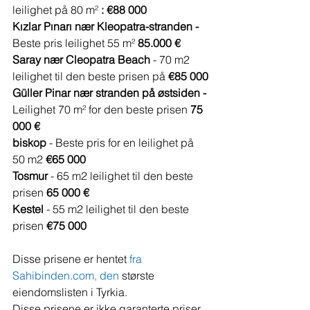
leilighet på 80 m² 
: €88 000
Kızlar Pınarı nær Kleopatra-stranden -
Beste pris leilighet 55 m² 
85.000 €
Saray nær Cleopatra Beach
 - 70 m2 
leilighet til den beste prisen på 
€85 000
Güller Pinar nær stranden på østsiden -
Leilighet 70 m² for den beste prisen 
75 
000 €
biskop
 -
Beste pris for en leilighet på 
50 m2 
€65 000
Tosmur
 - 65 m2 leilighet til den beste 
prisen 
65 000 €
Kestel
 - 55 m2 leilighet til den beste 
prisen 
€75 000
Disse prisene er hentet 
fra 
Sahibinden.com, den
 største 
eiendomslisten i Tyrkia.
Disse prisene er ikke garanterte priser 