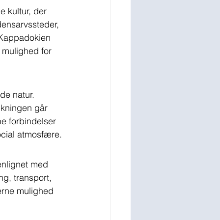
 kultur, der 
densarvssteder, 
 Kappadokien 
 mulighed for 
e natur. 
olkningen går 
be forbindelser 
social atmosfære.
enlignet med 
g, transport, 
erne mulighed 