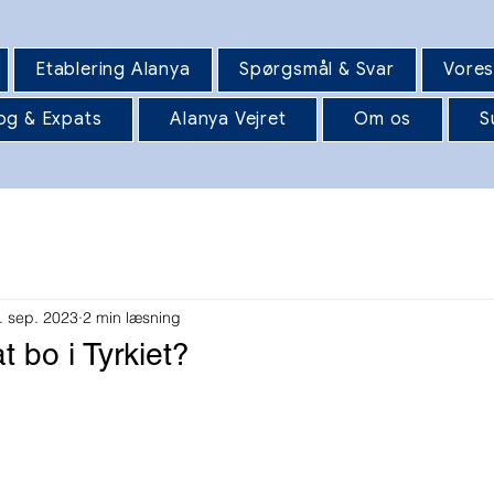
Etablering Alanya
Spørgsmål & Svar
Vores
og & Expats
Alanya Vejret
Om os
S
. sep. 2023
2 min læsning
t bo i Tyrkiet?