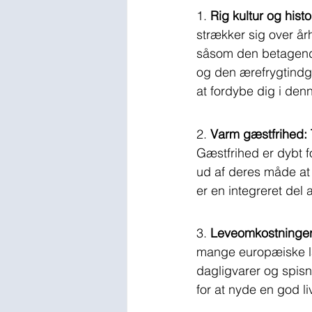
1. 
Rig kultur og histo
strækker sig over å
såsom den betagende
og den ærefrygtindgy
at fordybe dig i den
2. 
Varm gæstfrihed: 
Gæstfrihed er dybt fo
ud af deres måde at f
er en integreret del 
3. 
Leveomkostninger
mange europæiske lan
dagligvarer og spis
for at nyde en god l