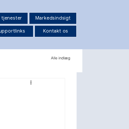
 tjenester
Markedsindsigt
upportlinks
Kontakt os
Alle indlæg