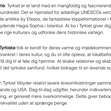
rie:
 Tyrkiet er et land med en mangfoldig og fascinerende
rhundreder. Det er hjemsted for adskillige UNESCOs ver
 antikke by Efesos, de fantastiske klippeformationer i
dende Hagia Sophia i Istanbul. At bo i Tyrkiet giver dig
ne rige kulturarv og udforske dens historiske vartegn.
Tyrkiske 
folk er kendt for deres varme og imødekommend
rankret i deres kultur, og du vil ofte opleve, at lokalbef
å dig til at føle dig hjemme. At skabe relationer og ska
af det tyrkiske samfund, hvilket bidrager til en levende 
:
 Tyrkiet tilbyder relativt lavere leveomkostninger samm
de og USA. Dag-til-dag udgifter, herunder indkvarterin
ning, er generelt mere overkommelige. Dette giver bebo
ivskvalitet uden at sprænge penge.