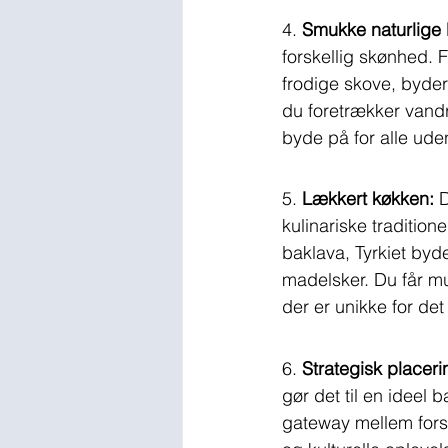
4. 
Smukke naturlige 
forskellig skønhed. 
frodige skove, byder
du foretrækker vandre
byde på for alle ude
5. 
Lækkert køkken:
 
kulinariske traditio
baklava, Tyrkiet byder
madelsker. Du får mu
der er unikke for det
6. 
Strategisk placeri
gør det til en ideel
gateway mellem forsk