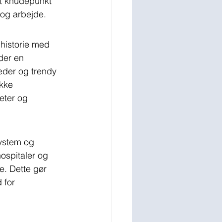
et knudepunkt 
 og arbejde.
historie med 
der en 
eder og trendy 
kke 
teter og 
system og 
ospitaler og 
. Dette gør 
 for 