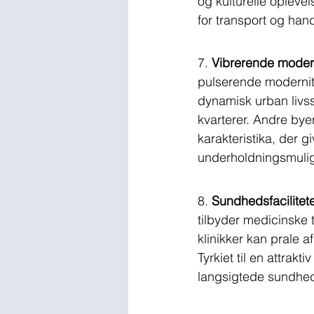
og kulturelle opleve
for transport og han
7. 
Vibrerende moder
pulserende modernite
dynamisk urban livss
kvarterer. Andre bye
karakteristika, der gi
underholdningsmuli
8. 
Sundhedsfacilitete
tilbyder medicinske t
klinikker kan prale 
Tyrkiet til en attrak
langsigtede sundhe