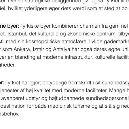
lser. Denne strategiske beliggenhed gør også Tyrkiet til 
del, hvilket yderligere øger dets værdi som et sted at bo
ne byer:
 Tyrkiske byer kombinerer charmen fra gammel 
t. Istanbul, det kulturelle og økonomiske centrum, tilby
til med sin kosmopolitiske atmosfære, livlige gademark
r som Ankara, Izmir og Antalya har også deres egne uni
ver en blanding af moderne infrastruktur, kulturelle facili
gheder.
r:
 Tyrkiet har gjort betydelige fremskridt i sit sundheds
jenester af høj kvalitet med moderne faciliteter. Mange h
af avanceret udstyr og højtuddannede sundhedspersonale
tiv destination for både medicinsk turisme og at slå sig ned
dsbehov.