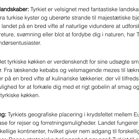
landskaber: 
Tyrkiet er velsignet med fantastiske landska
Fra turkise kyster og uberørte strande til majestætiske b
 landet på en bred vifte af naturlige vidundere at udfor
ture, svømning eller blot at fordybe dig i naturen, har T
ndørsentusiaster.
Det tyrkiske køkken er verdenskendt for sine udsøgte s
ner. Fra læskende kebabs og velsmagende mezes til lækre
 på en bred vifte af kulinariske lækkerier, der vil tilfreds
lighed for at forkæle dig med et rigt gobelin af smag og
 tyrkiske køkken.
ng:
 Tyrkiets geografiske placering i krydsfeltet mellem 
 base for rejser og forretningsmuligheder. Landet fungere
ellige kontinenter, hvilket giver nem adgang til forskell