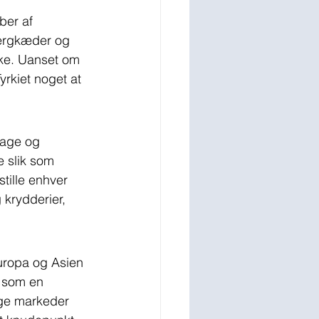
ber af 
jergkæder og 
ske. Uanset om 
yrkiet noget at 
mage og 
 slik som 
stille enhver 
 krydderier, 
Europa og Asien 
r som en 
ige markeder 