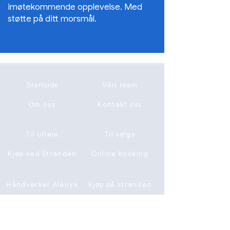
imøtekommende opplevelse. Med
støtte på ditt morsmål.
Startside
Vårt team
Kontakt oss
Om oss
Til utleie
Til salgs
Kjøp ved Stranden
Online booking
Håndverker Alanya
Kjøp på stranden
Våre tjenester
Opprett ønskeliste
Partner B2B
Spørsmål & Svar