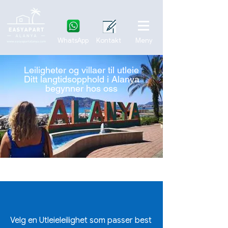
WhatsApp
Kontakt
Meny
Leiligheter og villaer til utleie
Ditt langtidsopphold i Alanya
begynner hos oss
Les mer
Velg en Utleieleilighet som passer best