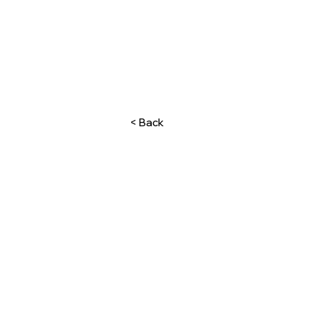
< Back
Startseite
Unser Team
Kontaktieren
Über uns
Mieten
Kaufen