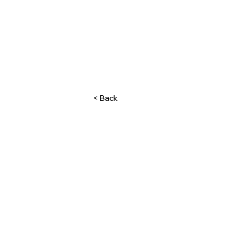
< Back
Kotisivu
Tiimimme
Ota yhteyttä
Tietoa meistä
Vuokrattavana
Myytävänä