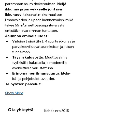
paremman asumiskokemuksen. 
Neljä 
ikkunaa
 ja 
parvekkeelle johtava 
ikkunaovi
 takaavat maksimaalisen 
ilmanvaihdon ja upean luonnonvalon, mikä 
tekee 55 m²:n nettoasuinpinta-alasta 
entistäkin avaramman tuntuisen.
Asunnon ominaisuudet:
Valoisat sisätilat:
 4 suurta ikkunaa ja 
parvekeovi luovat aurinkoisen ja iloisen 
tunnelman.
Täysin kalustettu:
 Muuttovalmis 
tyylikkäillä kalusteilla ja modernilla 
avokeittiöllä varustettuna.
Erinomainen ilmansuunta:
 Etelä-, 
itä- ja pohjoisulottuvuudet.
Taloyhtiön palvelut:
Show More
Ota yhteyttä
Kohde nro 2015