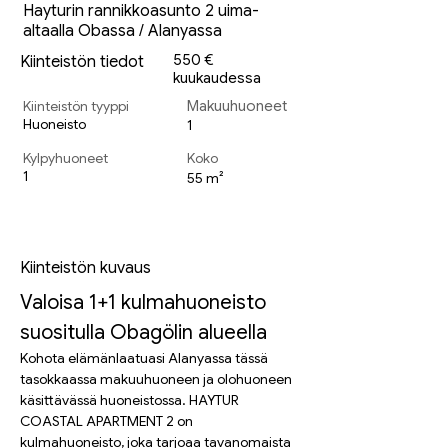
Hayturin rannikkoasunto 2 uima-
altaalla Obassa / Alanyassa
550 €
Kiinteistön tiedot
kuukaudessa
Kiinteistön tyyppi
Makuuhuoneet
Huoneisto
1
Kylpyhuoneet
Koko
1
55 m²
Kiinteistön kuvaus
Valoisa 1+1 kulmahuoneisto 
suositulla Obagölin alueella
Kohota elämänlaatuasi Alanyassa tässä 
tasokkaassa makuuhuoneen ja olohuoneen 
käsittävässä huoneistossa. HAYTUR 
COASTAL APARTMENT 2 on 
kulmahuoneisto, joka tarjoaa tavanomaista 