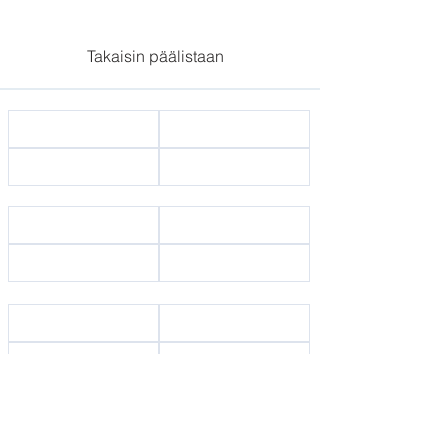
Takaisin päälistaan
Kotisivu
Tiimimme
Ota yhteyttä
Tietoa meistä
Vuokrattavana
Myytävänä
Osta merenrannalla
Online-varaus
Rengasmies Alanyassa
Osta rannalta
Palvelumme
Luo toivelista
Yritysten välinen kumppani
Kysymykset ja vastaukset