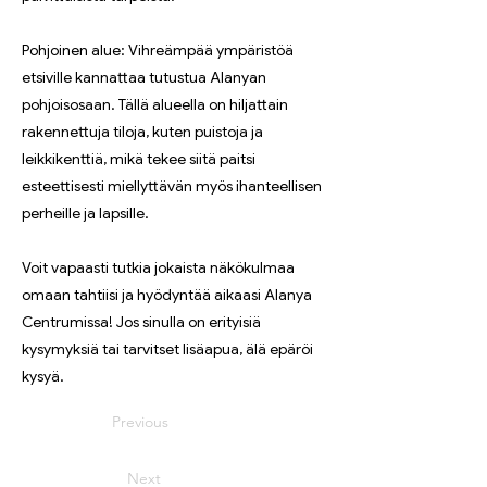
Pohjoinen alue: Vihreämpää ympäristöä
etsiville kannattaa tutustua Alanyan
pohjoisosaan. Tällä alueella on hiljattain
rakennettuja tiloja, kuten puistoja ja
leikkikenttiä, mikä tekee siitä paitsi
esteettisesti miellyttävän myös ihanteellisen
perheille ja lapsille.
Voit vapaasti tutkia jokaista näkökulmaa
omaan tahtiisi ja hyödyntää aikaasi Alanya
Centrumissa! Jos sinulla on erityisiä
kysymyksiä tai tarvitset lisäapua, älä epäröi
kysyä.
Previous
Next