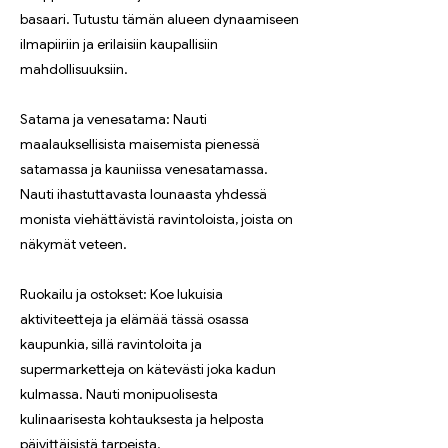
basaari. Tutustu tämän alueen dynaamiseen
ilmapiiriin ja erilaisiin kaupallisiin
mahdollisuuksiin.
Satama ja venesatama: Nauti
maalauksellisista maisemista pienessä
satamassa ja kauniissa venesatamassa.
Nauti ihastuttavasta lounaasta yhdessä
monista viehättävistä ravintoloista, joista on
näkymät veteen.
Ruokailu ja ostokset: Koe lukuisia
aktiviteetteja ja elämää tässä osassa
kaupunkia, sillä ravintoloita ja
supermarketteja on kätevästi joka kadun
kulmassa. Nauti monipuolisesta
kulinaarisesta kohtauksesta ja helposta
päivittäisistä tarpeista.