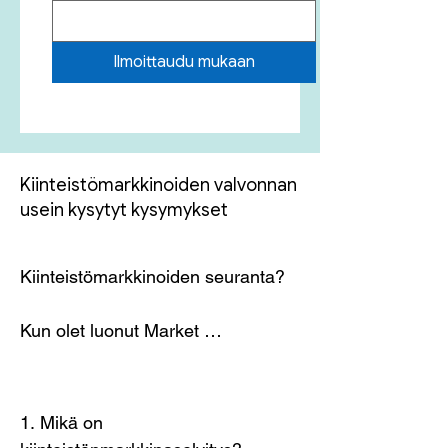
Ilmoittaudu mukaan
Kiinteistömarkkinoiden valvonnan
usein kysytyt kysymykset
Kiinteistömarkkinoiden seuranta?  

Kun olet luonut Market 
Monitoringin, pääset näkemään 
koteja, jotka ovat esillä vain 
EasyApartAlanyan sivuilla ja joissa 
1. Mikä on 
välittäjämme etsivät aktiivisesti 