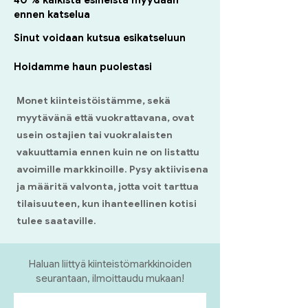
40 % kaikista esineistä myydään
ennen katselua
Sinut voidaan kutsua esikatseluun
Hoidamme haun puolestasi
Monet kiinteistöistämme, sekä
myytävänä että vuokrattavana, ovat
usein ostajien tai vuokralaisten
vakuuttamia ennen kuin ne on listattu
avoimille markkinoille. Pysy aktiivisena
ja määritä valvonta, jotta voit tarttua
tilaisuuteen, kun ihanteellinen kotisi
tulee saataville.
Haluan liittyä kiinteistömarkkinoiden
seurantaan, ilmoittaudu mukaan!