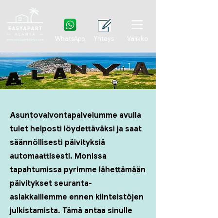
WhatsApp
Yhteys
Valikko
Asuntovalvontapalvelumme avulla
tulet helposti löydettäväksi ja saat
säännöllisesti päivityksiä
automaattisesti. Monissa
tapahtumissa pyrimme lähettämään
päivitykset seuranta-
asiakkaillemme ennen kiinteistöjen
julkistamista. Tämä antaa sinulle