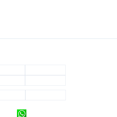
ndiverkostomme & Palvelumme
erenrannalla
Rengasmies Alanyassa
kilinkit
Myy / Vuokraa
lliset uutiset
Oleskelulupa