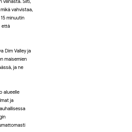
linästä. Silti,
 mikä vahvistaa,
 15 minuutin
 että
a Dim Valley ja
ien maisemien
ässä, ja ne
o alueelle
lmat ja
rauhallisessa
gin
aumattomasti