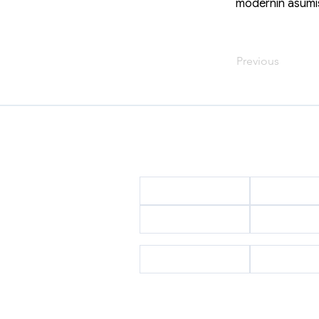
modernin asumi
Previous
Tietoa EasyApartAlanyast
Kotisivu
Tietoa me
Tiimimme
Ota yhte
Palvelumme
Puhumme kieltäsi