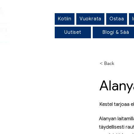
Kotiin
Vuokrata
Ostaa
Uutiset
Blogi & Sää
< Back
Alany
Kestel tarjoaa
Alanyan laitamill
täydellisesti ra