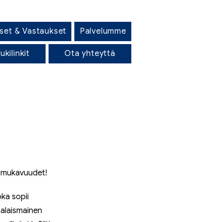
set & Vastaukset
Palvelumme
ukilinkit
Ota yhteyttä
n mukavuudet!
oka sopii
maalaismainen