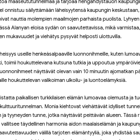
itoa maaseututunnelmaa ja tarjoaa hengähdystauon kaupungin vi
tel onnistuu säilyttämään läheisyytensä kaupungin keskustaan,
oivat nauttia molempien maailmojen parhaista puolista. Lyhyen
ssä Alanyan eloisa sydän on saavutettavissa, mikä varmistaa,
n mukavuudet ja viehätys pysyvät helposti ulottuvilla.
äheisyys useille henkeäsalpaaville luonnonihmeille, kuten lumoav
ki, toimii houkuttelevana kutsuna tutkia ja uppoutua ympäröiv
luonnonihmeet näyttävät olevan vain 10 minuutin ajomatkan pä
ille houkuttelevan valikoiman ulkoilu- ja luontoelämyksiä.
istatta paikallisen turkkilaisen elämän lumoavaa olemusta ja tu
 kulttuuritunnelman. Monia kiehtovat viehättävät idylliset tunne
n ja tyyneyden tunne, jotka näyttävät peittävän alueen. Tässä 
vallitsee täydellinen harmonia aidon maalaiselämän ja kaupun
avutettavuuden välillä tarjoten elämäntyyliä, joka yhdistää s