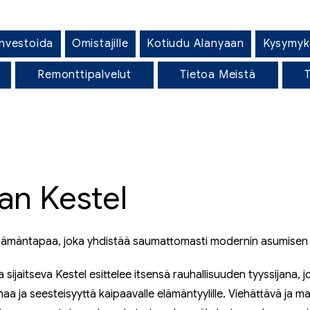
Investoida
Omistajille
Kotiudu Alanyaan
Kysymyk
Remonttipalvelut
Tietoa Meistä
T
an Kestel
 elämäntapaa, joka yhdistää saumattomasti modernin asumise
a sijaitseva Kestel esittelee itsensä rauhallisuuden tyyssijana, j
uhaa ja seesteisyyttä kaipaavalle elämäntyylille. Viehättävä ja 