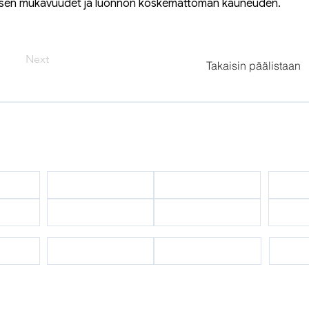
sen mukavuudet ja luonnon koskemattoman kauneuden.
Next
Takaisin päälistaan
Brä
a
Kiinteistöt ja Vuokraus
istä
Vuokrattavana
Myytävänä
Osta m
yttä
Osta rannalta
Online-varaus
Tu
Yritysten välinen kumppani
Luo toivelista
Kysymykset ja vastaukset
Oikeude
Ota yhteyttä napsauttamalla
WhatsApp-painiketta >>>