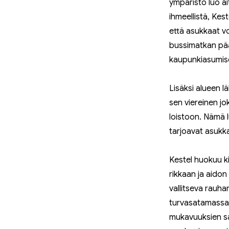
ympäristö luo a
ihmeellistä, Kes
että asukkaat v
bussimatkan pää
kaupunkiasumise
Lisäksi alueen l
sen viereinen jo
loistoon. Nämä 
tarjoavat asukka
Kestel huokuu ki
rikkaan ja aidon
vallitseva rauha
turvasatamassa 
mukavuuksien sa