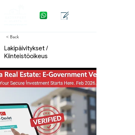
WhatsApp
Yhteys
Valikko
< Back
Lakipäivitykset /
Kiinteistöoikeus