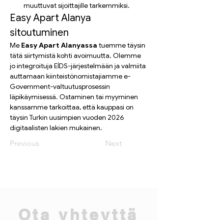
muuttuvat sijoittajille tarkemmiksi.
Easy Apart Alanya 
sitoutuminen
Me 
Easy Apart Alanyassa
 tuemme täysin 
tätä siirtymistä kohti avoimuutta. Olemme 
jo integroituja EİDS-järjestelmään ja valmiita 
auttamaan kiinteistönomistajiamme e-
Government-valtuutusprosessin 
läpikäymisessä. Ostaminen tai myyminen 
kanssamme tarkoittaa, että kauppasi on 
täysin Turkin uusimpien vuoden 2026 
digitaalisten lakien mukainen.
Previous
Next
Ota yhteyttä