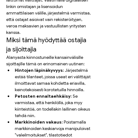
laittomat välittäjät. Vaatimalla digitaalisen 
linkin omistajan ja lisensoidun 
ammattilaisen välille, järjestelmä varmistaa, 
että ostajat asioivat vain rekisteröityjen, 
veroa maksavien ja vastuullisten yritysten 
kanssa.
Miksi tämä hyödyttää ostajia 
ja sijoittajia
Alanyasta kiinnostuneille kansainvälisille 
sijoittajille tämä on erinomainen uutinen:
Hintojen läpinäkyvyys:
 Järjestelmä 
estää tilanteet, joissa useat eri välittäjät 
ilmoittavat samaa kohdetta eriavilla, 
keinotekoisesti korotetuilla hinnoilla.
Petosten ennaltaehkäisy:
 Se 
varmistaa, että henkilöllä, joka myy 
kiinteistöä, on todellakin laillinen oikeus 
tehdä niin.
Markkinoiden vakaus:
 Poistamalla 
markkinoiden keskiarvoja manipuloivat 
"valeilmoitukset", tilastotiedot 