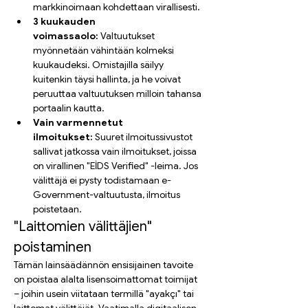
markkinoimaan kohdettaan virallisesti.
3 kuukauden 
voimassaolo:
 Valtuutukset 
myönnetään vähintään kolmeksi 
kuukaudeksi. Omistajilla säilyy 
kuitenkin täysi hallinta, ja he voivat 
peruuttaa valtuutuksen milloin tahansa 
portaalin kautta.
Vain varmennetut 
ilmoitukset:
 Suuret ilmoitussivustot 
sallivat jatkossa vain ilmoitukset, joissa 
on virallinen "EİDS Verified" -leima. Jos 
välittäjä ei pysty todistamaan e-
Government-valtuutusta, ilmoitus 
poistetaan.
"Laittomien välittäjien" 
poistaminen
Tämän lainsäädännön ensisijainen tavoite 
on poistaa alalta lisensoimattomat toimijat 
– joihin usein viitataan termillä "ayakçı" tai 