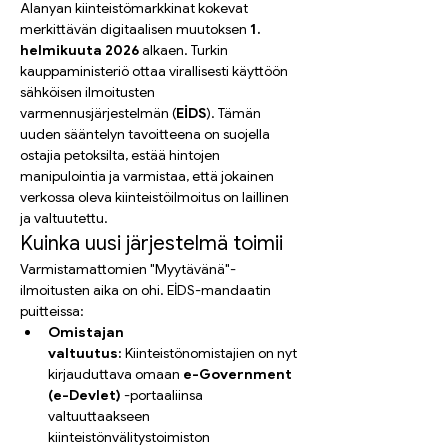
Alanyan kiinteistömarkkinat kokevat 
merkittävän digitaalisen muutoksen 
1. 
helmikuuta 2026
 alkaen. Turkin 
kauppaministeriö ottaa virallisesti käyttöön 
sähköisen ilmoitusten 
varmennusjärjestelmän (
EİDS
). Tämän 
uuden sääntelyn tavoitteena on suojella 
ostajia petoksilta, estää hintojen 
manipulointia ja varmistaa, että jokainen 
verkossa oleva kiinteistöilmoitus on laillinen 
ja valtuutettu.
Kuinka uusi järjestelmä toimii
Varmistamattomien "Myytävänä"-
ilmoitusten aika on ohi. EİDS-mandaatin 
puitteissa:
Omistajan 
valtuutus:
 Kiinteistönomistajien on nyt 
kirjauduttava omaan 
e-Government 
(e-Devlet)
 -portaaliinsa 
valtuuttaakseen 
kiinteistönvälitystoimiston 