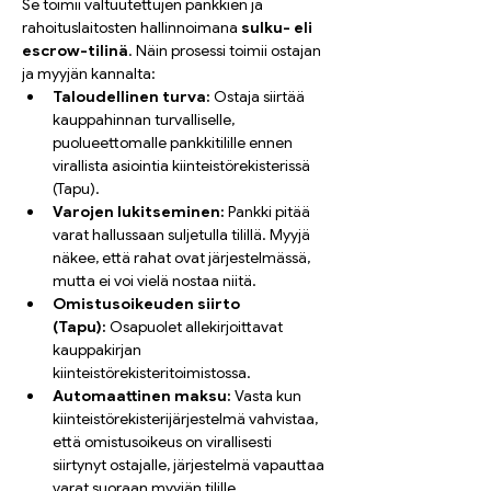
Se toimii valtuutettujen pankkien ja 
rahoituslaitosten hallinnoimana 
sulku- eli 
escrow-tilinä
. Näin prosessi toimii ostajan 
ja myyjän kannalta:
Taloudellinen turva:
 Ostaja siirtää 
kauppahinnan turvalliselle, 
puolueettomalle pankkitilille ennen 
virallista asiointia kiinteistörekisterissä 
(Tapu).
Varojen lukitseminen:
 Pankki pitää 
varat hallussaan suljetulla tilillä. Myyjä 
näkee, että rahat ovat järjestelmässä, 
mutta ei voi vielä nostaa niitä.
Omistusoikeuden siirto 
(Tapu):
 Osapuolet allekirjoittavat 
kauppakirjan 
kiinteistörekisteritoimistossa.
Automaattinen maksu:
 Vasta kun 
kiinteistörekisterijärjestelmä vahvistaa, 
että omistusoikeus on virallisesti 
siirtynyt ostajalle, järjestelmä vapauttaa 
varat suoraan myyjän tilille.