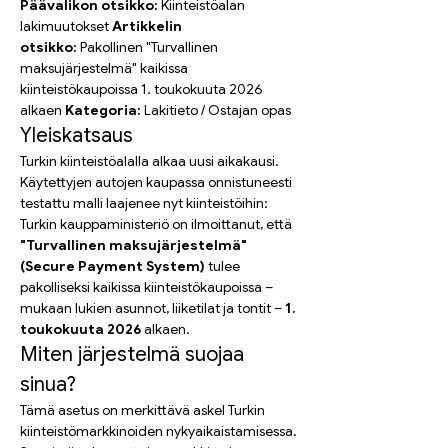
Päävalikon otsikko:
 Kiinteistöalan 
lakimuutokset 
Artikkelin 
otsikko:
 Pakollinen "Turvallinen 
maksujärjestelmä" kaikissa 
kiinteistökaupoissa 1. toukokuuta 2026 
alkaen 
Kategoria:
 Lakitieto / Ostajan opas
Yleiskatsaus
Turkin kiinteistöalalla alkaa uusi aikakausi. 
Käytettyjen autojen kaupassa onnistuneesti 
testattu malli laajenee nyt kiinteistöihin: 
Turkin kauppaministeriö on ilmoittanut, että 
"Turvallinen maksujärjestelmä" 
(Secure Payment System)
 tulee 
pakolliseksi kaikissa kiinteistökaupoissa – 
mukaan lukien asunnot, liiketilat ja tontit – 
1. 
toukokuuta 2026
 alkaen.
Miten järjestelmä suojaa 
sinua?
Tämä asetus on merkittävä askel Turkin 
kiinteistömarkkinoiden nykyaikaistamisessa. 