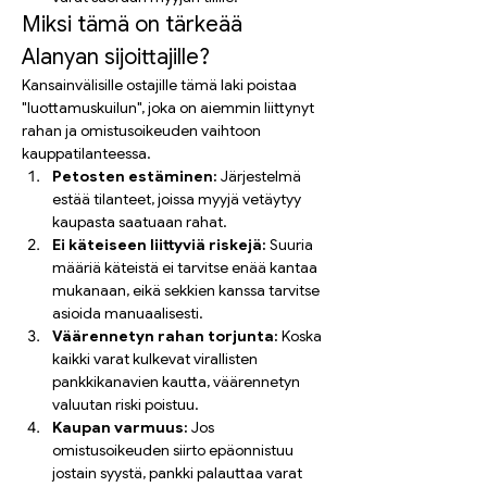
Miksi tämä on tärkeää 
Alanyan sijoittajille?
Kansainvälisille ostajille tämä laki poistaa 
"luottamuskuilun", joka on aiemmin liittynyt 
rahan ja omistusoikeuden vaihtoon 
kauppatilanteessa.
Petosten estäminen:
 Järjestelmä 
estää tilanteet, joissa myyjä vetäytyy 
kaupasta saatuaan rahat.
Ei käteiseen liittyviä riskejä:
 Suuria 
määriä käteistä ei tarvitse enää kantaa 
mukanaan, eikä sekkien kanssa tarvitse 
asioida manuaalisesti.
Väärennetyn rahan torjunta:
 Koska 
kaikki varat kulkevat virallisten 
pankkikanavien kautta, väärennetyn 
valuutan riski poistuu.
Kaupan varmuus:
 Jos 
omistusoikeuden siirto epäonnistuu 
jostain syystä, pankki palauttaa varat 