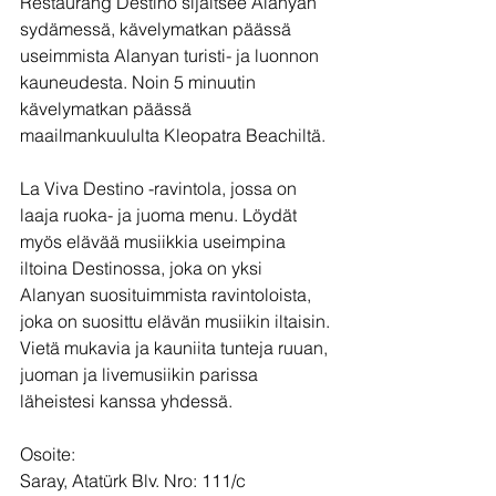
Restaurang Destino sijaitsee Alanyan 
sydämessä, kävelymatkan päässä 
useimmista Alanyan turisti- ja luonnon 
kauneudesta. Noin 5 minuutin 
kävelymatkan päässä 
maailmankuululta Kleopatra Beachiltä.
La Viva Destino -ravintola, jossa on 
laaja ruoka- ja juoma menu. Löydät 
myös elävää musiikkia useimpina 
iltoina Destinossa, joka on yksi 
Alanyan suosituimmista ravintoloista, 
joka on suosittu elävän musiikin iltaisin. 
Vietä mukavia ja kauniita tunteja ruuan, 
juoman ja livemusiikin parissa 
läheistesi kanssa yhdessä.
Osoite:
Saray, Atatürk Blv. Nro: 111/c