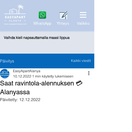
WhatsApp
Yhteys
Valikko
Vaihda kieli napsauttamalla maasi lippua
Päivitys
Kaikki viestit
EasyApartAlanya
10.12.2022
1 min käytetty lukemiseen
Saat ravintola-alennuksen 💳
Alanyassa
Päivitetty:
12.12.2022