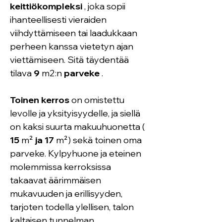
keittiökompleksi
 , joka sopii 
ihanteellisesti vieraiden 
viihdyttämiseen tai laadukkaan 
perheen kanssa vietetyn ajan 
viettämiseen. Sitä täydentää 
tilava 
9
 m2:n 
parveke
 .
Toinen kerros
 on omistettu 
levolle ja yksityisyydelle, ja siellä 
on kaksi suurta makuuhuonetta ( 
15
 m² 
ja 17
 m²) sekä toinen oma 
parveke. Kylpyhuone ja eteinen 
molemmissa kerroksissa 
takaavat äärimmäisen 
mukavuuden ja erillisyyden, 
tarjoten todella ylellisen, talon 
kaltaisen tunnelman 