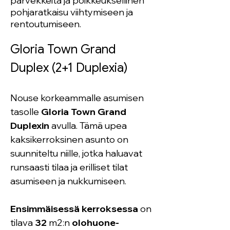
parvekkeita ja poikkeuksellinen
pohjaratkaisu viihtymiseen ja
rentoutumiseen.
Gloria Town Grand 
Duplex (2+1 Duplexia)
Nouse korkeammalle asumisen 
tasolle 
Gloria Town Grand 
Duplexin
 avulla. Tämä upea 
kaksikerroksinen asunto on 
suunniteltu niille, jotka haluavat 
runsaasti tilaa ja erilliset tilat 
asumiseen ja nukkumiseen.
Ensimmäisessä kerroksessa
 on 
tilava 
32
 m2:n 
olohuone-