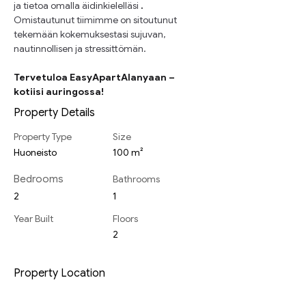
ja tietoa omalla äidinkielelläsi
.
Omistautunut tiimimme on sitoutunut 
tekemään kokemuksestasi sujuvan, 
nautinnollisen ja stressittömän.
Tervetuloa EasyApartAlanyaan – 
kotiisi auringossa!
Property Details
Property Type
Size
Huoneisto
100 m²
Bedrooms
Bathrooms
2
1
Year Built
Floors
2
Property Location