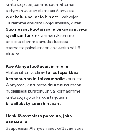
kiinteistöjä; tarjoamme saumattoman 
siirtymän uuteen elämääsi Alanyassa,
oleskelulupa-asioihin
 asti 
. Vahvojen 
juuriemme ansiosta Pohjoismaissa, kuten
Suomessa, Ruotsissa ja Saksassa
 , sekä 
syvällisen 
Turkin-
ymmärryksemme 
ansiosta
olemme ainutlaatuisessa 
asemassa palvelemaan asiakkaita näiltä 
alueilta.
Koe Alanya luottavaisin mielin:
Etsitpä sitten vuokra-
tai ostopaikkaa 
kesäasunnolle tai asunnolle
kauniissa 
Alanyassa, kutsumme sinut tutustumaan 
huolellisesti kuratoituun valikoimaamme 
kiinteistöjä, joita kaikkia tarjotaan
kilpailukykyiseen hintaan
.
Henkilökohtaista palvelua, joka 
askeleella:
Saapuessasi Alanyaan saat kattavaa apua 