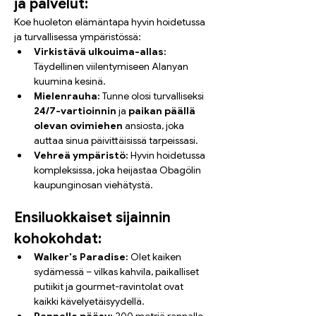
ja palvelut:
Koe huoleton elämäntapa hyvin hoidetussa 
ja turvallisessa ympäristössä:
Virkistävä ulkouima-allas:
Täydellinen viilentymiseen Alanyan 
kuumina kesinä.
Mielenrauha:
 Tunne olosi turvalliseksi 
24/7-vartioinnin
 ja 
paikan päällä 
olevan ovimiehen
 ansiosta, joka 
auttaa sinua päivittäisissä tarpeissasi.
Vehreä ympäristö:
 Hyvin hoidetussa 
kompleksissa, joka heijastaa Obagölin 
kaupunginosan viehätystä.
Ensiluokkaiset sijainnin 
kohokohdat:
Walker's Paradise:
 Olet kaiken 
sydämessä – vilkas kahvila, paikalliset 
putiikit ja gourmet-ravintolat ovat 
kaikki kävelyetäisyydellä.