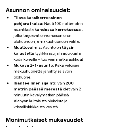
Asunnon ominaisuudet:
Tilava kaksikerroksinen 
pohjaratkaisu:
 Nauti 100 neliömetrin 
asuintilasta 
kahdessa kerroksessa
 , 
jotka tarjoavat erinomaisen eron 
olohuoneen ja makuuhuoneen välillä.
Muuttovalmis:
 Asunto on 
täysin 
kalustettu
 tyylikkäästi ja laadukkailla 
kodinkoneilla – tuo vain matkalaukkusi!
Mukava 2+1-asunto:
 Kaksi valoisaa 
makuuhuonetta ja viihtyisä avoin 
olohuone.
Ihanteellinen sijainti:
 Vain 
200 
metrin päässä merestä
 olet vain 2 
minuutin kävelymatkan päässä 
Alanyan kultaisista hiekoista ja 
kristallinkirkkaista vesistä.
Monimutkaiset mukavuudet 