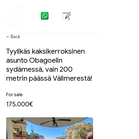
WhatsApp
Yhteys
Valikko
< Back
Tyylikäs kaksikerroksinen
asunto Obagoelin
sydämessä, vain 200
metrin päässä Välimerestä!
For sale
175.000€