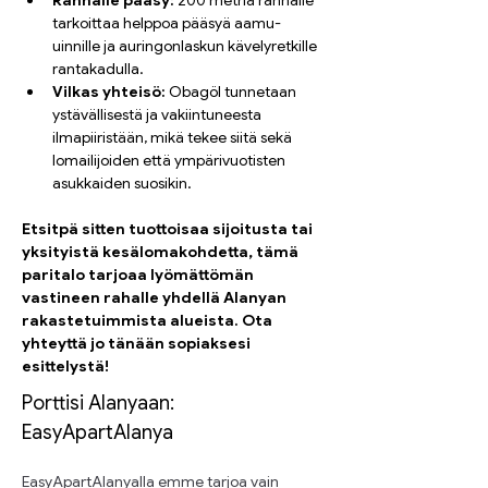
Rannalle pääsy:
 200 metriä rannalle 
tarkoittaa helppoa pääsyä aamu-
uinnille ja auringonlaskun kävelyretkille 
rantakadulla.
Vilkas yhteisö:
 Obagöl tunnetaan 
ystävällisestä ja vakiintuneesta 
ilmapiiristään, mikä tekee siitä sekä 
lomailijoiden että ympärivuotisten 
asukkaiden suosikin.
Etsitpä sitten tuottoisaa sijoitusta tai 
yksityistä kesälomakohdetta, tämä 
paritalo tarjoaa lyömättömän 
vastineen rahalle yhdellä Alanyan 
rakastetuimmista alueista. Ota 
yhteyttä jo tänään sopiaksesi 
esittelystä!
Porttisi Alanyaan: 
EasyApartAlanya
EasyApartAlanyalla emme tarjoa vain 