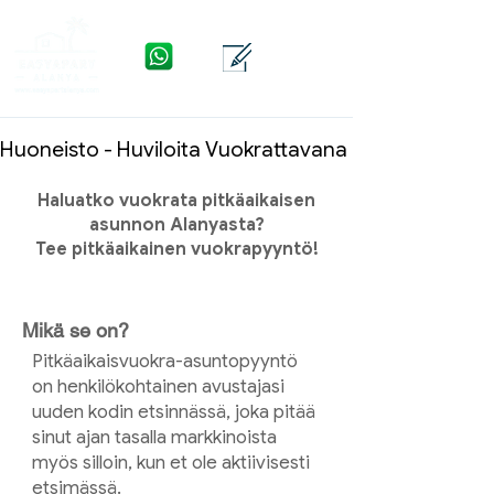
WhatsApp
Yhteys
Valikko
Huoneisto - Huviloita Vuokrattavana
Haluatko vuokrata pitkäaikaisen
asunnon Alanyasta?
Tee pitkäaikainen vuokrapyyntö!
Mikä se on?
Pitkäaikaisvuokra-asuntopyyntö
on henkilökohtainen avustajasi
uuden kodin etsinnässä, joka pitää
sinut ajan tasalla markkinoista
myös silloin, kun et ole aktiivisesti
etsimässä.