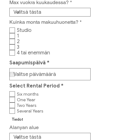
Max vuokra kuukaudessa?
P
Kuinka monta makuuhuonetta?
*
a
Studio
k
1
o
2
l
l
3
i
4 tai enemmän
n
e
r
Saapumispäivä
*
n
e
q
u
i
P
Select Rental Period
*
r
a
e
Six months
k
d
One Year
o
Two Years
l
l
Several Years
i
Tiedot
n
e
Alanyan alue
n