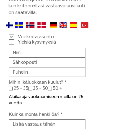
kun kriteereitäsi vastaava uusi koti
on saatavilla.
Vuokrata asunto
Yleisiä kysymyksiä
P
Mihin ikäluokkaan kuulut?
*
a
25 - 35
35 - 50
50 +
k
o
Alaikäraja vuokraamiseen meillä on 25
l
vuotta
l
i
Kuinka monta henkilöä?
n
e
n