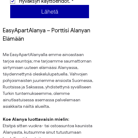
Hyväksyn käyttöehdot.
*
Lähetä
EasyApartAlanya – Porttisi Alanyan 
Elämään
Me EasyApartAlanyalla emme ainoastaan 
tarjoa asuntoja; me tarjoamme saumattoman 
siirtymisen uuteen elämääsi Alanyassa, 
täydennettynä oleskelulupatuella. Vahvojen 
pohjoismaisten juuriemme ansiosta Suomessa, 
Ruotsissa ja Saksassa, yhdistettynä syvälliseen 
Turkin tuntemukseemme, olemme 
ainutlaatuisessa asemassa palvelemaan 
asiakkaita näiltä alueilta.
Koe Alanya luottavaisin mielin:
Etsitpä sitten vuokra- tai ostoasuntoa kauniista 
Alanyasta, kutsumme sinut tutustumaan 