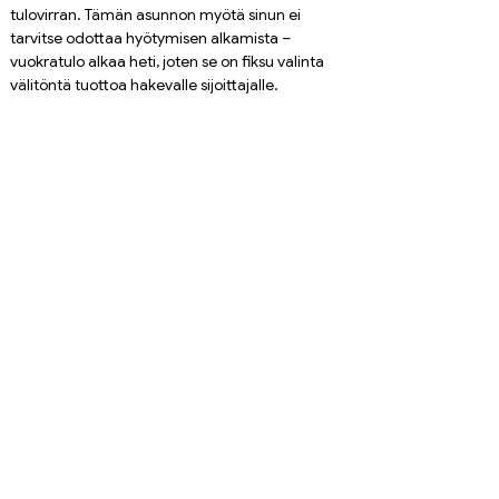
tulovirran. Tämän asunnon myötä sinun ei 
tarvitse odottaa hyötymisen alkamista – 
vuokratulo alkaa heti, joten se on fiksu valinta 
välitöntä tuottoa hakevalle sijoittajalle.
🏖️ 
Ihanteellinen sijainti:
 Mahmutlarin 
vilkkaalla alueella sijaitseva, sinua ympäröivät 
kaupat, ravintolat ja upeat rannat. Halusitpa 
sitten nauttia asunnosta itse tai vuokrata sen 
lomailijoille, tämä sijainti lupaa sekä mukavuutta 
että rentoutumista.
🔑 
Älä missaa:
 Tartu tilaisuuteen ja hanki pala 
paratiisia, joka maksaa sinulle takaisin! Ota 
yhteyttä nyt, niin sovitaan katseluaika ja 
turvataan tulevaisuutesi tällä poikkeuksellisella 
sijoituksella Alanyan Mahmutlarissa.
Ota meihin yhteyttä jo tänään saadaksesi 
lisätietoja ja sopiaksesi esittelyn!
Vastuuvapauslauseke: Hinnat ja saatavuus voivat 