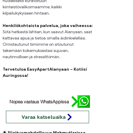
huolellisesti kuratoituun 
kiinteistövalikoimaamme, kaikki 
kilpailukykyiseen hintaan.
Henkilökohtaista palvelua, joka vaiheessa:
Siitä hetkestä lähtien, kun saavut Alanyaan, saat 
kattavaa apua ja tietoa omalla äidinkielelläsi. 
Omistautunut tiimimme on sitoutunut 
tekemään kokemuksestasi sujuvan, 
nautinnollisen ja stressittömän.
Tervetuloa EasyApartAlanyaan – Kotiisi 
Auringossa!
Nopea vastaus WhatsAppissa
Varaa katseluaika
🌟 
Sijoitusmahdollisuus Mahmutlarissa, 