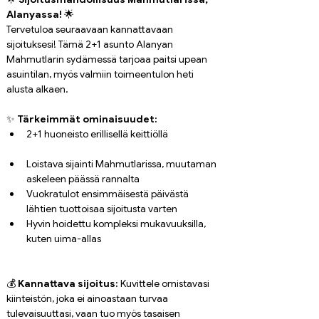
Alanyassa!
 🌟
Tervetuloa seuraavaan kannattavaan 
sijoituksesi! Tämä 2+1 asunto Alanyan 
Mahmutlarin sydämessä tarjoaa paitsi upean 
asuintilan, myös valmiin toimeentulon heti 
alusta alkaen.
✨ 
Tärkeimmät ominaisuudet:
2+1 huoneisto erillisellä keittiöllä
Loistava sijainti Mahmutlarissa, muutaman 
askeleen päässä rannalta
Vuokratulot ensimmäisestä päivästä 
lähtien tuottoisaa sijoitusta varten
Hyvin hoidettu kompleksi mukavuuksilla, 
kuten uima-allas
💰 
Kannattava sijoitus:
 Kuvittele omistavasi 
kiinteistön, joka ei ainoastaan turvaa 
tulevaisuuttasi, vaan tuo myös tasaisen 