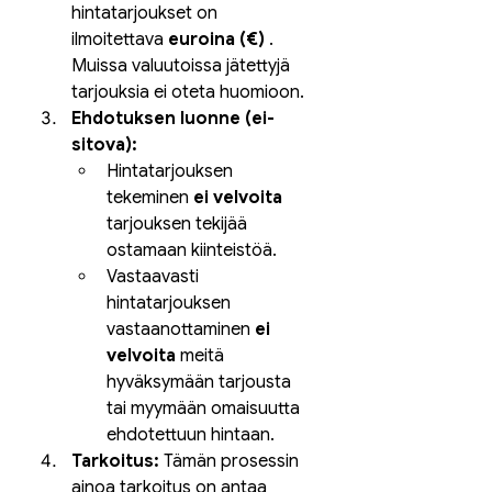
hintatarjoukset on 
ilmoitettava 
euroina (€)
 . 
Muissa valuutoissa jätettyjä 
tarjouksia ei oteta huomioon.
Ehdotuksen luonne (ei-
sitova):
Hintatarjouksen 
tekeminen 
ei velvoita
tarjouksen tekijää 
ostamaan kiinteistöä.
Vastaavasti 
hintatarjouksen 
vastaanottaminen 
ei 
velvoita
 meitä 
hyväksymään tarjousta 
tai myymään omaisuutta 
ehdotettuun hintaan.
Tarkoitus:
 Tämän prosessin 
ainoa tarkoitus on antaa 