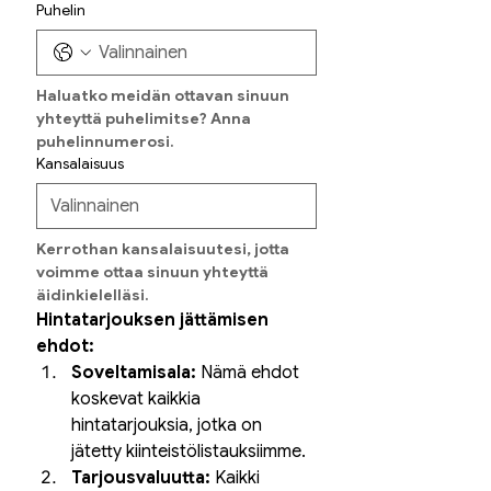
Puhelin
Haluatko meidän ottavan sinuun 
yhteyttä puhelimitse? Anna 
puhelinnumerosi.
Kansalaisuus
Kerrothan kansalaisuutesi, jotta 
voimme ottaa sinuun yhteyttä 
äidinkielelläsi.
Hintatarjouksen jättämisen 
ehdot:
Soveltamisala:
 Nämä ehdot 
koskevat kaikkia 
hintatarjouksia, jotka on 
jätetty kiinteistölistauksiimme.
Tarjousvaluutta:
 Kaikki 