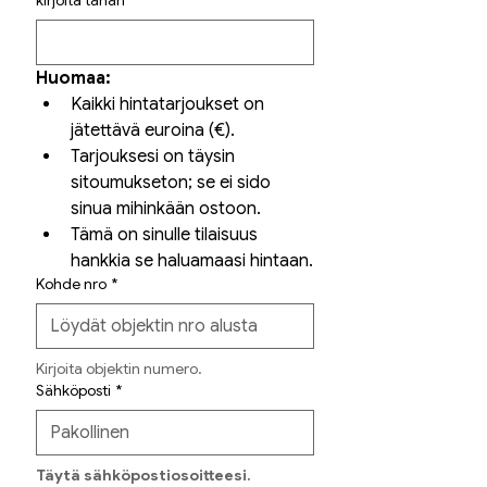
kirjoita tähän
*
Huomaa:
Kaikki hintatarjoukset on 
jätettävä euroina (€).
Tarjouksesi on täysin 
sitoumukseton; se ei sido 
sinua mihinkään ostoon.
Tämä on sinulle tilaisuus 
hankkia se haluamaasi hintaan.
Kohde nro
*
Kirjoita objektin numero.
Sähköposti
*
Täytä sähköpostiosoitteesi.