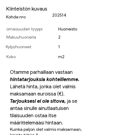
Kiinteistön kuvaus
202514
Kohde nro
omaisuuden tyyppi
Huoneisto
Makuuhuoneita
2
Kylpyhuoneet
1
Koko
m2
Otamme parhaillaan vastaan 
hintatarjouksia kohteillemme.
Lähetä hinta, jonka olet valmis 
maksamaan euroissa (€). 
Tarjouksesi ei ole sitova,
 ja se 
antaa sinulle ainutlaatuisen 
tilaisuuden ostaa itse 
määrittelemääsi hintaan.
Kuinka paljon olet valmis maksamaan,