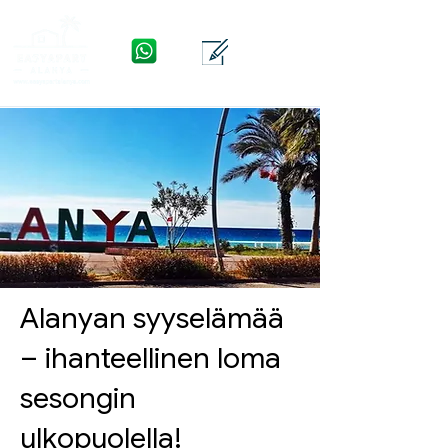
WhatsApp
Yhteys
Valikko
Alanyan syyselämää
– ihanteellinen loma
sesongin
ulkopuolella!