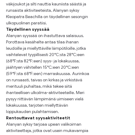
väkijoukot ja silti nauttia kauniista säästä ja 
runsaista aktiviteeteista, Alanyan syksy 
Kleopatra Beachilla on täydellinen sesongin 
ulkopuolinen paratiisi.
Täydellinen syyssää
Alanyan syyssää on ihastuttava salaisuus. 
Porottava kesähelte antaa tilaa ihanan 
leudoille ja miellyttäville lämpötiloille, jotka 
vaihtelevat tyypillisesti 20°C:sta 28°C:een 
(68°F:sta 82°F:een) syys- ja lokakuussa, 
jäähtyen vähitellen 15°C:een 20°C:een 
(59°F:sta 68°F:een) marraskuussa. Aurinkoa 
on runsaasti, taivas on kirkas ja virkistävä 
merituuli puhaltaa, mikä tekee siitä 
ihanteellisen ulkoilma-aktiviteeteille. Meri 
pysyy riittävän lämpimänä uimiseen vielä 
lokakuussa, tarjoten miellyttävän 
loppukauden pulahtamisen.
Rentouttavat syysaktiviteetit
Alanyan syksy tarjoaa upean valikoiman 
aktiviteetteja, jotka ovat usein mukavampia 