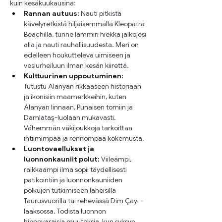
kuin kesäkuukausina:
Rannan autuus:
 Nauti pitkistä 
kävelyretkistä hiljaisemmalla Kleopatra 
Beachilla, tunne lämmin hiekka jalkojesi 
alla ja nauti rauhallisuudesta. Meri on 
edelleen houkutteleva uimiseen ja 
vesiurheiluun ilman kesän kiirettä.
Kulttuurinen uppoutuminen:
Tutustu Alanyan rikkaaseen historiaan 
ja ikonisiin maamerkkeihin, kuten 
Alanyan linnaan, Punaisen torniin ja 
Damlataş-luolaan mukavasti. 
Vähemmän väkijoukkoja tarkoittaa 
intiimimpää ja rennompaa kokemusta.
Luontovaellukset ja 
luonnonkauniit polut:
 Viileämpi, 
raikkaampi ilma sopii täydellisesti 
patikointiin ja luonnonkauniiden 
polkujen tutkimiseen läheisillä 
Taurusvuorilla tai rehevässä Dim Çayı -
laaksossa. Todista luonnon 
hienovaraisia muutoksia, kun syksyn 