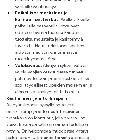
värit alkavat ilmestyä.
Paikalliset markkinat ja 
kulinaariset herkut:
 Vaella vilkkailla 
paikallisilla basaareilla, jotka ovat 
edelleen täynnä tuoreita kauden 
tuotteita, mausteita ja käsintehtyjä 
tavaroita. Nauti turkkilaisen keittiön 
aidoista mauista rennommassa 
ruokailuympäristössä.
Valokuvaus:
 Alanyan syksyn valo on 
valokuvaajien keskuudessa tunnettu 
pehmeydestään ja lämmöstään, mikä 
sopii täydellisesti upeiden maisemien ja 
eloisien katunäkymien taltiointiin.
Rauhallinen ja aito ilmapiiri
Alanyan ilmapiiri syksyllä on selvästi 
rauhallisempi ja aidompi. Intensiivinen 
turistikausi on laantunut, jolloin vierailijat 
voivat kokea paikallisen elämän todellisen 
rytmin. On helpompaa muodostaa yhteys 
paikallisiin, nauttia kiireettömistä aterioista 