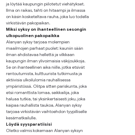
ja löytää kaupungin piilotetut viehätykset. 
Ilma on raikas, tahti on hitaampi ja ilmassa 
on käsin kosketeltava rauha, joka luo todella 
virkistävän pakopaikan.
Miksi syksy on ihanteellinen sesongin 
ulkopuolinen pakopaikka
Alanyan syksy tarjoaa molempien 
maailmojen parhaat puolet: kauniin sään 
ilman ahdistavaa hellettä ja vilkkaan 
kaupungin ilman ylivoimaisia väkijoukkoja. 
Se on ihanteellinen aika niille, jotka etsivät 
rentoutumista, kulttuurista tutkimusta ja 
aktiivisia ulkoilulomia rauhallisessa 
ympäristössä. Olitpa sitten pariskunta, joka 
etsii romanttista lomaa, seikkailija, joka 
haluaa tutkia, tai yksinkertaisesti joku, joka 
kaipaa rauhallista taukoa, Alanyan syksy 
tarjoaa virkistävän vaihtoehdon tyypilliselle 
kesämatkailulle.
Löydä syysparatiisisi
Oletko valmis kokemaan Alanyan syksyn 