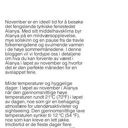
November er en ideell tid for å besøke 
det fengslende tyrkiske feriestedet 
Alanya. Med sitt middelhavsklima byr 
Alanya på en mildværsopplevelse, 
mye solskinn og en pause fra de travle 
folkemengdene og svulmende varmen 
i de høye sommermånedene. I denne 
bloggen vil vi fordype oss i detaljene 
om hva du kan forvente av været i 
Alanya i løpet av november og hvorfor 
det er den perfekte måneden for en 
avslappet ferie.
Milde temperaturer og hyggelige 
dager: I løpet av november i Alanya 
når den gjennomsnittlige høye 
temperaturen rundt 21°C (70°F) i løpet 
av dagen, noe som gir en behagelig 
atmosfære for utendørsaktiviteter og 
sightseeing. Den gjennomsnittlige lave 
temperaturen synker til 12 °C (54 °F), 
noe som kan kreve en lett jakke. 
Imidlertid er de fleste dager flere 