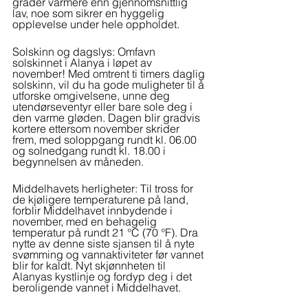
grader varmere enn gjennomsnittlig 
lav, noe som sikrer en hyggelig 
opplevelse under hele oppholdet.
Solskinn og dagslys: Omfavn 
solskinnet i Alanya i løpet av 
november! Med omtrent ti timers daglig 
solskinn, vil du ha gode muligheter til å 
utforske omgivelsene, unne deg 
utendørseventyr eller bare sole deg i 
den varme gløden. Dagen blir gradvis 
kortere ettersom november skrider 
frem, med soloppgang rundt kl. 06.00 
og solnedgang rundt kl. 18.00 i 
begynnelsen av måneden.
Middelhavets herligheter: Til tross for 
de kjøligere temperaturene på land, 
forblir Middelhavet innbydende i 
november, med en behagelig 
temperatur på rundt 21 °C (70 °F). Dra 
nytte av denne siste sjansen til å nyte 
svømming og vannaktiviteter før vannet 
blir for kaldt. Nyt skjønnheten til 
Alanyas kystlinje og fordyp deg i det 
beroligende vannet i Middelhavet.