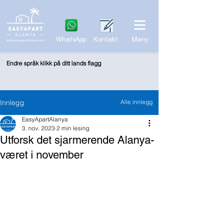
WhatsApp
Kontakt
Meny
Endre språk klikk på ditt lands flagg
Innlegg
Alle innlegg
EasyApartAlanya
3. nov. 2023
2 min lesing
Utforsk det sjarmerende Alanya-
været i november