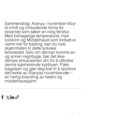
Sammendrag: Alanya i november tilbyr 
et mildt og innbydende klima for 
reisende som søker en rolig ferietur. 
Med behagelige temperaturer, mye 
solskinn og Middelhavet som fortsatt er 
varmt nok for bading, kan du nyte 
skjønnheten til dette tyrkiske 
feriestedet. Selv om det kan komme en 
og annen regnbyge, bør det ikke 
dempe entusiasmen din for å utforske 
denne sjarmerende kystbyen. Pakk 
bagasjen og gjør deg klar til å oppleve 
det beste av Alanyas novembervær – 
en herlig blanding av høstro og 
middelhavssjarm.