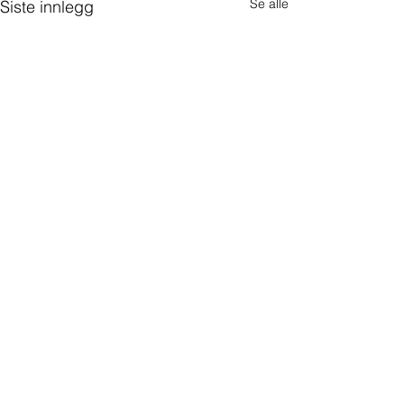
Se alle
Siste innlegg
Startside
Vårt team
Kontakt oss
Om oss