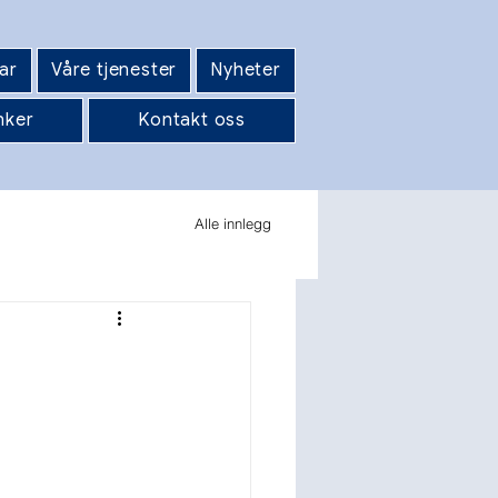
ar
Våre tjenester
Nyheter
nker
Kontakt oss
Alle innlegg