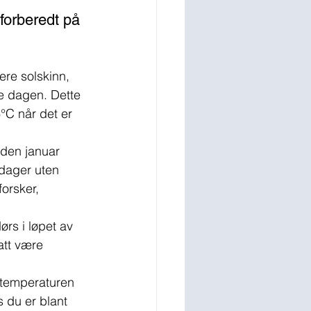
 forberedt på 
ere solskinn, 
le dagen. Dette 
°C når det er 
iden januar 
 dager uten 
orsker, 
ørs i løpet av 
att være 
vtemperaturen 
s du er blant 