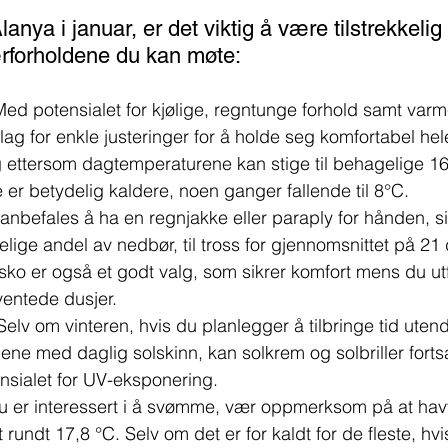
nya i januar, er det viktig å være tilstrekkelig
rforholdene du kan møte:
Med potensialet for kjølige, regntunge forhold samt varm
lag for enkle justeringer for å holde seg komfortabel he
ig ettersom dagtemperaturene kan stige til behagelige 16
 er betydelig kaldere, noen ganger fallende til 8°C.
 anbefales å ha en regnjakke eller paraply for hånden, s
elige andel av nedbør, til tross for gjennomsnittet på 21
sko er også et godt valg, som sikrer komfort mens du utf
entede dusjer.
 Selv om vinteren, hvis du planlegger å tilbringe tid utend
ene med daglig solskinn, kan solkrem og solbriller forts
tensialet for UV-eksponering.
du er interessert i å svømme, vær oppmerksom på at ha
 rundt 17,8 °C. Selv om det er for kaldt for de fleste, hvi