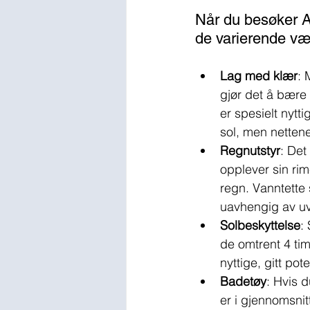
Når du besøker Ala
de varierende væ
Lag med klær
: 
gjør det å bære 
er spesielt nytt
sol, men nettene
Regnutstyr
: Det
opplever sin rim
regn. Vanntette 
uavhengig av uv
Solbeskyttelse
:
de omtrent 4 tim
nyttige, gitt po
Badetøy
: Hvis 
er i gjennomsnitt