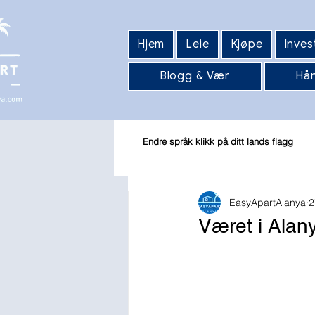
Hjem
Leie
Kjøpe
Inves
Blogg & Vær
Hån
Endre språk klikk på ditt lands flagg
EasyApartAlanya
2
Været i Alany