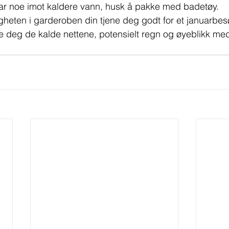
r noe imot kaldere vann, husk å pakke med badetøy.
digheten i garderoben din tjene deg godt for et januarbesø
sse deg de kalde nettene, potensielt regn og øyeblikk me