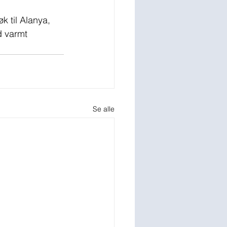
k til Alanya, 
d varmt 
Se alle