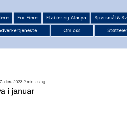
tere
For Eiere
Etablering Alanya
Spørsmål & Sv
dverkertjeneste
Om oss
Støttele
7. des. 2023
2 min lesing
a i januar